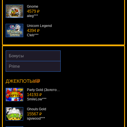
Gnome
4579 ₽
aleg***
Unicorn Legend
4394 ₽
Cteb***
Fruit Zen
2667 ₽
Lucy***
Бонусы
Baccarat Pro Series Table Game
Prime
3713 ₽
Tres Amigos
Lucy***
19768 ₽
blogolet***
ДЖЕКПОТЫ
Galacticons
354 ₽
Party Gold (Золото Партии)
SmileLow***
14193 ₽
SmileLow***
Ghouls Gold
15567 ₽
sgvwood***