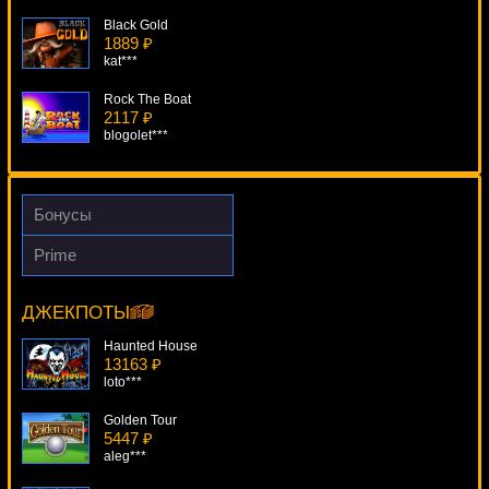
Black Gold
1889 ₽
kat***
Rock The Boat
2117 ₽
blogolet***
The Great Czar
606 ₽
beautif***
Бонусы
FairyTale Legends: Red Riding Hood
Prime
2774 ₽
Fire Opals
Root77***
7438 ₽
Lucy***
ДЖЕКПОТЫ
Reel Rush
2963 ₽
Haunted House
mgarkunov***
13163 ₽
loto***
Golden Tour
5447 ₽
aleg***