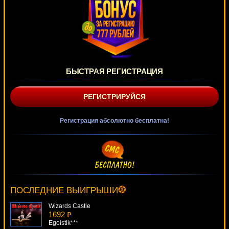
БЫСТРАЯ РЕГИСТРАЦИЯ
РЕГИСТРИРУЙСЯ
Регистрация абсолютно бесплатна!
Roaring Forties
1549 ₽
loto***
ПОСЛЕДНИЕ ВЫИГРЫШИ
Wizards Castle
1692 ₽
Egoistik***