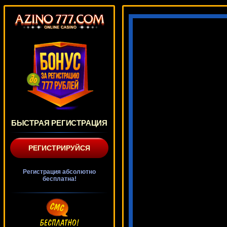
БЫСТРАЯ РЕГИСТРАЦИЯ
РЕГИСТРИРУЙСЯ
Регистрация абсолютно
бесплатна!