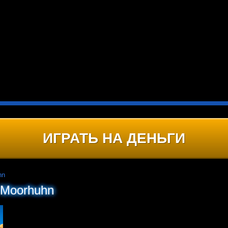
ИГРАТЬ НА ДЕНЬГИ
hn
 Moorhuhn