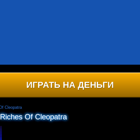
ИГРАТЬ НА ДЕНЬГИ
Of Cleopatra
Riches Of Cleopatra