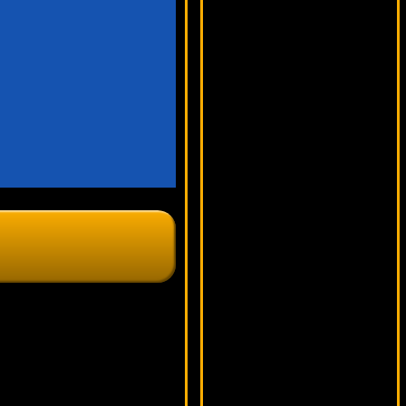
11547 ₽
aleg***
Power Stars
10122 ₽
beautif***