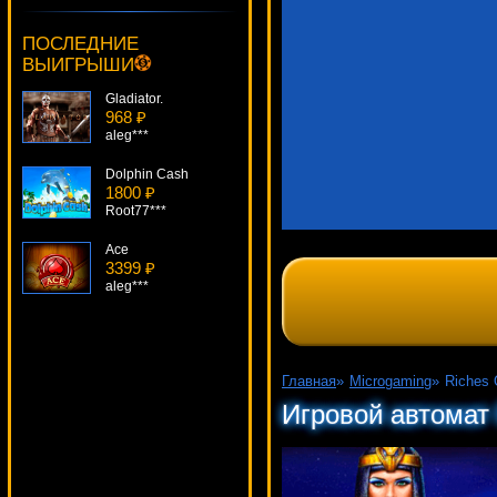
Simsalabim
1793 ₽
ПОСЛЕДНИЕ
kat***
ВЫИГРЫШИ
Gladiator.
968 ₽
aleg***
Dolphin Cash
1800 ₽
Root77***
Ace
3399 ₽
aleg***
Wonky Wabbits
4306 ₽
ivan-lev***
Главная
»
Microgaming
»
Riches 
Immortal Romance
Игровой автомат 
969 ₽
lucky***
4 Reel Kings
4758 ₽